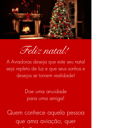
Feliz natal!
A Aviadoras deseja que este seu natal
seja repleto de luz e que seus sonhos e
desejos se tornem realidade!
Doe uma anuidade
para uma amiga!
Quem conhece aquela pessoa
que ama aviação, quer