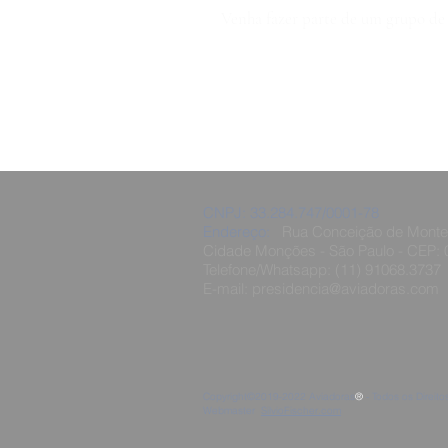
Venha fazer parte de um grupo de 
CNPJ: 33.284.747/0001-78
Endereço:
Rua Conceição de Monte A
Cidade Monções - São Paulo - CEP:
Telefone/Whatsapp: (11) 91068.3737
E-mail:
presidencia@aviadoras.com
Copyright©2019-2022 Aviadoras
®
- Todos os Direit
Webmaster
SilvioFischer.com