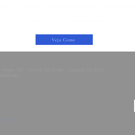
pessoas e organizações muito especiais que impulsionam o crescime
aviação! Seja um Patrocinador ou Doador.
Muito obrigada por sua contribuição!
Veja Como
legre, 107 - Torre B, 10º Andar - Conjunto 101 B CV
 04563-060
os Reservados