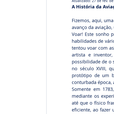
Atualizado:
27 de fev. d
A História da Avia
Fizemos, aqui, uma 
avanço da aviação,
Voar! Este sonho 
habilidades de vári
tentou voar com asa
artista e inventor
possibilidade de o
no século XVIII, 
protótipo de um b
conturbada época, 
Somente em 1783, 
mediante os experi
até que o físico fr
eficiente, ao faze