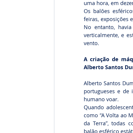
uma hora, em deze
Os balões esféri
feiras, exposições 
No entanto, havia
verticalmente, e es
vento.
A criação de máqu
Alberto Santos Du
Alberto Santos Dum
portugueses e de i
humano voar.
Quando adolescente
como “A Volta ao M
da Terra”, todas c
balão esférico est