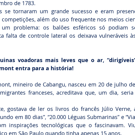
mbro de 1783.
cos se tornaram um grande sucesso e eram prese
e competições, além do uso frequente nos meios científ
 um problema: os balões esféricos só podiam se
ta falta de controle lateral os deixava vulneráveis à
inas voadoras mais leves que o ar, “dirigíveis”:
mont entra para a história!
ont, mineiro de Cabangu, nasceu em 20 de julho de 
migrantes franceses, acreditava que, um dia, seria 
, gostava de ler os livros do francês Júlio Verne, 
undo em 80 dias”, “20.000 Léguas Submarinas” e “Vi
om inspirações tecnológicas que o fascinavam. Viu
ático em São Paulo quando tinha apenas 15 anos.