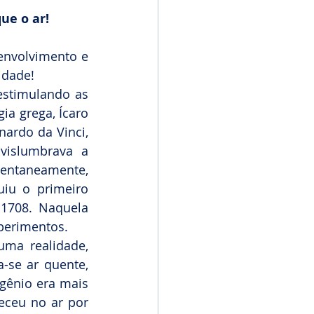
ue o ar!
envolvimento e 
idade!
stimulando as 
ia grega, Ícaro 
ardo da Vinci, 
 vislumbrava a 
mentaneamente, 
iu o primeiro 
1708. Naquela 
perimentos.
ma realidade, 
-se ar quente, 
gênio era mais 
ceu no ar por 