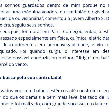
s sonhos guardados dentro de mim porque no Bra
entar uma máquina voadora ou um balão dirigível ser
ecida ou visionária”, comentou o jovem Alberto S. 
e era, seguiu seus sonhos.
seus pais, foi morar em Paris. Começou, então, a estu
eressado especialmente em física, química, eletricid
 descobrimentos em aeronavegabilidade, e viu o
squisado. Foi quando surgiu o interesse em des
fosse possível conduzir, ou melhor, “dirigir” um balã
ercê do vento.
 busca pelo voo controlado!
ários voos em balões esféricos até construir o seu 
 do que os demais e bem mais leve, batizado de “Br
oras e foi realizado, com grande sucesso, na data c