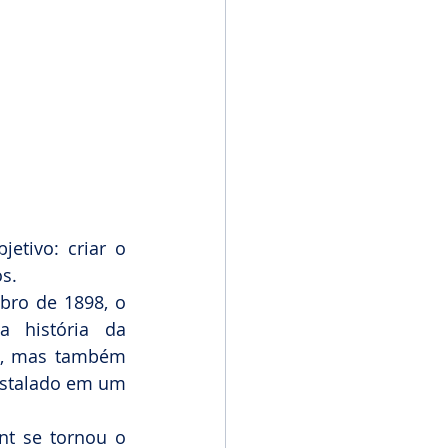
etivo: criar o 
os.
bro de 1898, o 
a história da 
s, mas também 
nstalado em um 
t se tornou o 