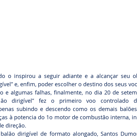
do o inspirou a seguir adiante e a alcançar seu obj
igível” e, enfim, poder escolher o destino dos seus vo
o e algumas falhas, finalmente, no dia 20 de setem
alão dirigível” fez o primeiro voo controlado d
apenas subindo e descendo como os demais balõe
aças à potencia do 1o motor de combustão interna, i
e direção.
balão dirigível de formato alongado, Santos Dumon