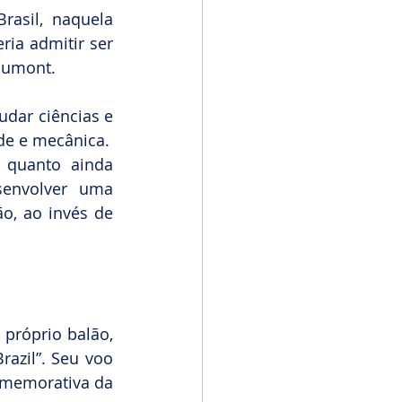
sil, naquela 
ia admitir ser 
Dumont.
dar ciências e 
ade e mecânica.
 quanto ainda 
envolver uma 
o, ao invés de 
próprio balão, 
azil”. Seu voo 
omemorativa da 