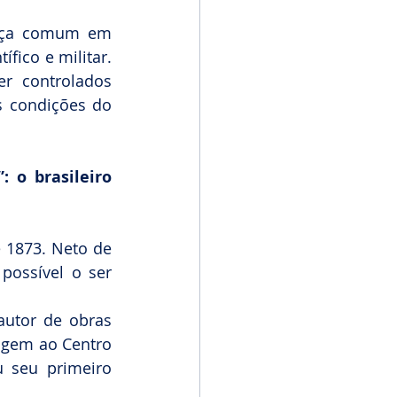
nça comum em 
ico e militar. 
r controlados 
s condições do 
 o brasileiro 
1873. Neto de 
possível o ser 
autor de obras 
agem ao Centro 
 seu primeiro 