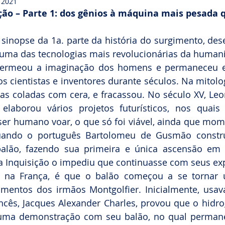
e 2021
ção – Parte 1: dos gênios à máquina mais pesada q
sinopse da 1a. parte da história do surgimento, des
 uma das tecnologias mais revolucionárias da human
permeou a imaginação dos homens e permaneceu e
os cientistas e inventores durante séculos. Na mitolog
s coladas com cera, e fracassou. No século XV, Leon
, elaborou vários projetos futurísticos, nos quais
 ser humano voar, o que só foi viável, ainda que mo
quando o português Bartolomeu de Gusmão constru
alão, fazendo sua primeira e única ascensão em 
a Inquisição o impediu que continuasse com seus ex
na França, é que o balão começou a se tornar u
mentos dos irmãos Montgolfier. Inicialmente, usava
ancês, Jacques Alexander Charles, provou que o hidro
r uma demonstração com seu balão, no qual permane