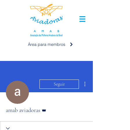
Área para membros ⠀
Mais ações
Seguir
Administrador
amab aviadoras