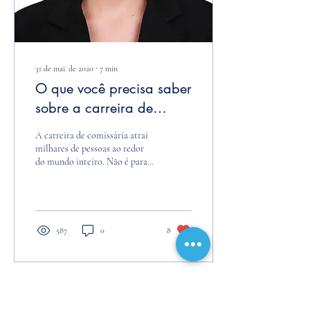
31 de mai. de 2020
∙
7
min
O que você precisa saber
sobre a carreira de
comissária de bordo!
A carreira de comissária atrai
milhares de pessoas ao redor
do mundo inteiro. Não é para
menos, pois a profissão tem
inúmeros atrativos...
587
0
8
FAÇA
UMA
DOAÇÃO